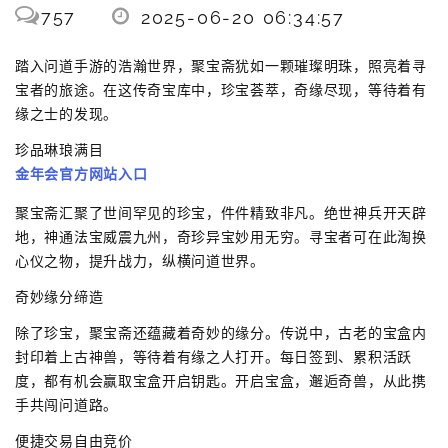
757
2025-06-20 06:34:57
踏入问道手游的浩瀚世界，聚宝斋犹如一颗璀璨明珠，照亮着寻
宝者的旅途。在这传奇宝库中，珍宝荟萃，奇缘尽现，等待着有
缘之士的发现。
珍品琳琅满目
金年会官方网站入口
聚宝斋汇聚了世间罕见的珍宝，件件精致非凡。绝世神兵开天辟
地，神通法宝威震九州，奇珍异宝妙用无穷。寻宝者可在此淘换
心仪之物，提升战力，纵横问道世界。
奇妙缘分缔造
除了珍宝，聚宝斋还蕴藏着奇妙的缘分。传说中，古老的宝盒内
封印着上古神兽，等待着有缘之人打开。每日签到、累积活跃
度，都有机会赢取宝盒开启钥匙。开启宝盒，邂逅奇兽，从此携
手共闯问道路。
便捷交易自由竞价