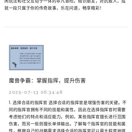
闲玩法和社交互动于一体的非凡冒险。结识朋友，对抗敌人，成
就一段只属于你的传奇故事，乐在问道，畅享精彩！
魔兽争霸：掌握指挥，提升伤害
2025-07-13 06:34:48
1. 选择合适的指挥官 选择合适的指挥官是增强伤害的关键。不
同的指挥官拥有不同的技能和属性，因此在选择指挥官时需要
考虑他们的特点和适应能力。例如，某些指挥官擅长进行范围
伤害，而另一些则擅长单体输出。了解每个指挥官的技能和属
性，根据自己的战略需求选择合适的指挥官可以最大程度地提