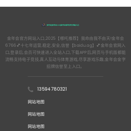
金年会官方网站入口,2025【哪吒推荐】我命由我不由天!金年会
6766💕十七年运营,稳定,安全,信誉【baidu.ag】💕金年会官网入
口,登录后,会员可快速进入全站入口,下载APP后,网页与手机版都能
流畅支持电子竞技,真人互动与体育游戏,尽享游戏乐趣,金年会金字
招牌信誉至上入口。
13594780321
网站地图
网站地图
网站地图