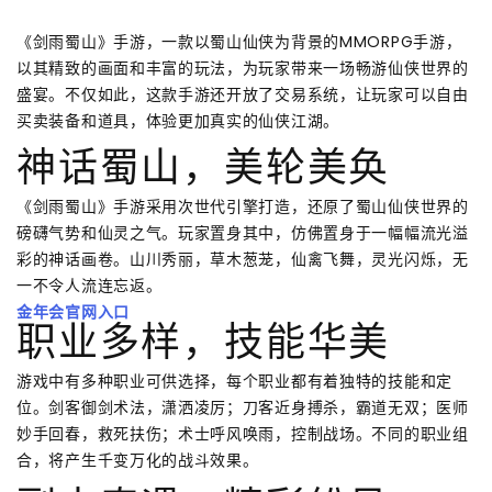
《剑雨蜀山》手游，一款以蜀山仙侠为背景的MMORPG手游，
以其精致的画面和丰富的玩法，为玩家带来一场畅游仙侠世界的
盛宴。不仅如此，这款手游还开放了交易系统，让玩家可以自由
买卖装备和道具，体验更加真实的仙侠江湖。
神话蜀山，美轮美奂
《剑雨蜀山》手游采用次世代引擎打造，还原了蜀山仙侠世界的
磅礴气势和仙灵之气。玩家置身其中，仿佛置身于一幅幅流光溢
彩的神话画卷。山川秀丽，草木葱茏，仙禽飞舞，灵光闪烁，无
一不令人流连忘返。
金年会官网入口
职业多样，技能华美
游戏中有多种职业可供选择，每个职业都有着独特的技能和定
位。剑客御剑术法，潇洒凌厉；刀客近身搏杀，霸道无双；医师
妙手回春，救死扶伤；术士呼风唤雨，控制战场。不同的职业组
合，将产生千变万化的战斗效果。