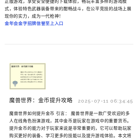
正版游戏，享受安全便捷的下载体验，畅玩丰富多样的游戏模
式，体验特色武器装备带来的酣畅战斗，在公平竞技的战场上展
现你的实力，成为一代枪神！
金年会金字招牌信誉至上入口
魔兽世界：金币提升攻略
2025-07-11 06:34:45
魔兽世界如何提升金币 引言： 魔兽世界是一款广受欢迎的多
人在线角色扮演游戏，其中金币是玩家在游戏中的重要货币。
提升金币的能力对于玩家来说是非常重要的，它可以帮助玩家
购买更好的装备、学习更多的技能以及提升游戏体验。本文将