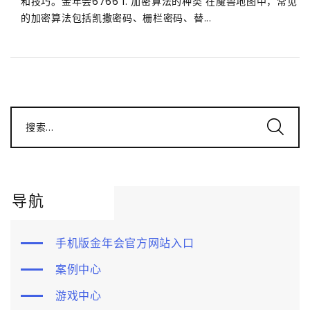
和技巧。金年会6766 1. 加密算法的种类 在魔兽地图中，常见
的加密算法包括凯撒密码、栅栏密码、替...
搜索...
导航
手机版金年会官方网站入口
案例中心
游戏中心